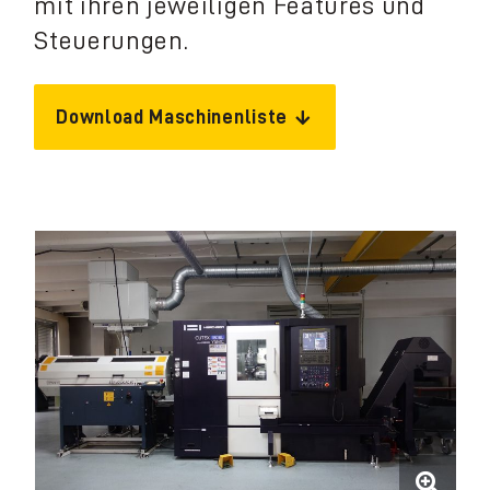
mit ihren jeweiligen Features und
Unternehmen
Steuerungen.
Download Maschinenliste